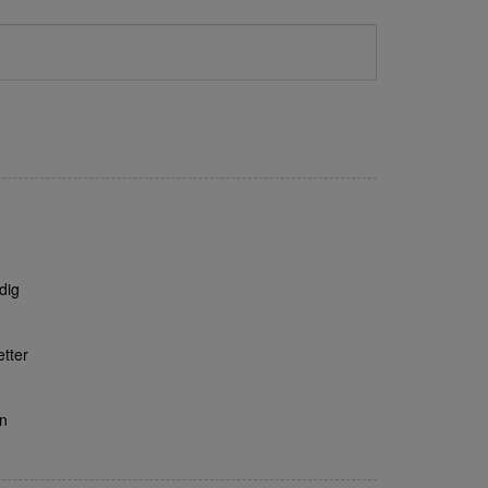
dig
tter
en