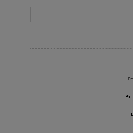
De
Blo
M