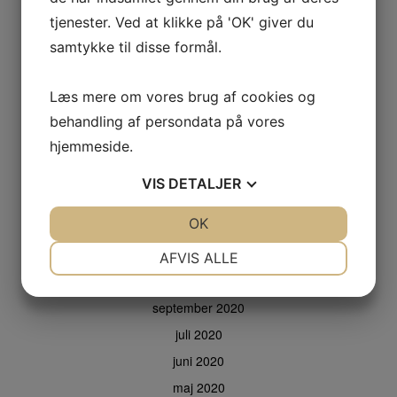
august 2021
tjenester. Ved at klikke på 'OK' giver du
juli 2021
samtykke til disse formål.
juni 2021
maj 2021
Læs mere om vores brug af cookies og
behandling af persondata på vores
april 2021
hjemmeside.
marts 2021
februar 2021
VIS
DETALJER
januar 2021
JA
NEJ
OK
JA
NEJ
december 2020
NØDVENDIGE
PRÆFERENCER
november 2020
AFVIS ALLE
oktober 2020
JA
NEJ
JA
NEJ
september 2020
MARKETING
STATISTIK
juli 2020
juni 2020
maj 2020