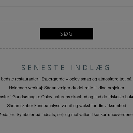
SENESTE INDLÆG
 bedste restauranter i Espergærde – oplev smag og atmosfære tæt på 
Holdende værktøj: Sådan vælger du det rette til dine projekter
mster i Gundsømagle: Oplev naturens skønhed og find de friskeste buke
Sådan skaber kundeanalyse værdi og vækst for din virksomhed
edaljer: Symboler på indsats, sejr og motivation i konkurrenceverden