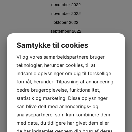
december 2022
november 2022
oktober 2022
september 2022
august 2022
Samtykke til cookies
juli 2022
Vi og vores samarbejdspartnere bruger
maj 2022
teknologier, herunder cookies, til at
april 2022
indsamle oplysninger om dig til forskellige
marts 2022
formål, herunder: Tilpasning af annoncering,
februar 2022
bedre brugeroplevelse, funktionalitet,
januar 2022
statistik og marketing. Disse oplysninger
december 2021
kan blive delt med annoncerings- og
november 2021
analysepartnere, som kan kombinere dem
oktober 2021
med data, du tidligere har givet dem eller
september 2021
de har indsamlet gennem din brug af deres