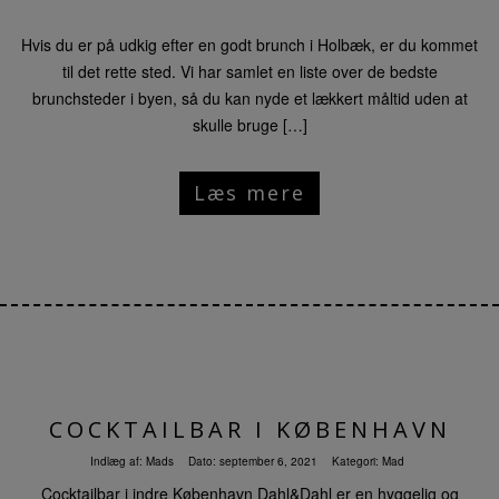
Hvis du er på udkig efter en godt brunch i Holbæk, er du kommet
til det rette sted. Vi har samlet en liste over de bedste
brunchsteder i byen, så du kan nyde et lækkert måltid uden at
skulle bruge […]
Læs mere
COCKTAILBAR I KØBENHAVN
Indlæg af:
Mads
Dato:
september 6, 2021
Kategori:
Mad
Cocktailbar i indre København Dahl&Dahl er en hyggelig og