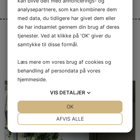
kan blive delt med annoncerings- og
analysepartnere, som kan kombinere dem
med data, du tidligere har givet dem eller
de har indsamlet gennem din brug af deres
tjenester. Ved at klikke på 'OK' giver du
samtykke til disse formål.
DE BEDSTE BRUNCHS I HOLBÆK
Læs mere om vores brug af cookies og
Indlæg af:
Jonas
Dato:
marts 28, 2022
Kategori:
Mad
behandling af persondata på vores
hjemmeside.
VIS
DETALJER
JA
NEJ
OK
JA
NEJ
NØDVENDIGE
PRÆFERENCER
AFVIS ALLE
JA
NEJ
JA
NEJ
MARKETING
STATISTIK