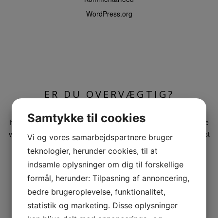
WordPress.org
ER DU OVERVÆGTIG?
Indlæg af:
Jonas
Dato:
maj 31, 2022
Kategori:
Mad
Samtykke til cookies
Ifølge National Institutes of Health er mere end en tredjedel af de
voksne amerikanere overvægtige. Det betyder, at de vejer mindst
Vi og vores samarbejdspartnere bruger
20 % mere end deres ideelle kropsvægt. Fedme kan føre til en
teknologier, herunder cookies, til at
række sundhedsproblemer, herunder hjertesygdomme,
indsamle oplysninger om dig til forskellige
slagtilfælde, diabetes og […]
formål, herunder: Tilpasning af annoncering,
bedre brugeroplevelse, funktionalitet,
Læs mere
statistik og marketing. Disse oplysninger