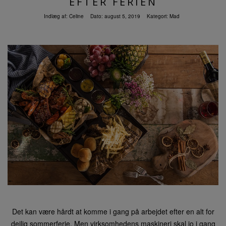
EFTER FERIEN
Indlæg af:
Celine
Dato:
august 5, 2019
Kategori:
Mad
Det kan være hårdt at komme i gang på arbejdet efter en alt for
dejlig sommerferie. Men virksomhedens maskineri skal jo i gang