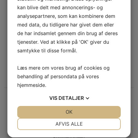
Mennesker
kan blive delt med annoncerings- og
Musik
analysepartnere, som kan kombinere dem
Sundhed
med data, du tidligere har givet dem eller
de har indsamlet gennem din brug af deres
Tips
tjenester. Ved at klikke på 'OK' giver du
Tøj
samtykke til disse formål.
Transport
Uncategorized
Læs mere om vores brug af cookies og
Web
behandling af persondata på vores
hjemmeside.
VIS
DETALJER
META
JA
NEJ
OK
JA
NEJ
Log ind
NØDVENDIGE
PRÆFERENCER
AFVIS ALLE
Indlægsfeed
JA
NEJ
JA
NEJ
Kommentarfeed