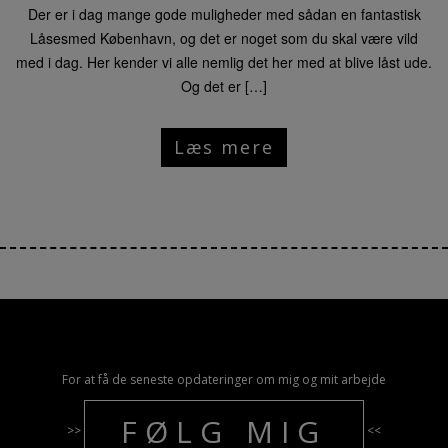
Der er i dag mange gode muligheder med sådan en fantastisk
Låsesmed København, og det er noget som du skal være vild
med i dag. Her kender vi alle nemlig det her med at blive låst ude.
Og det er […]
Læs mere
For at få de seneste opdateringer om mig og mit arbejde
FØLG MIG
>>
<<