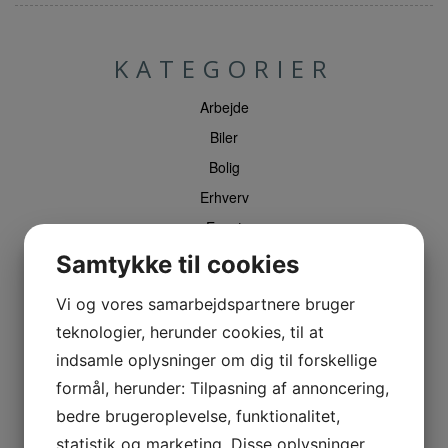
KATEGORIER
Arbejde
Biler
Bolig
Erhverv
Event
Finans
Samtykke til cookies
Have
Vi og vores samarbejdspartnere bruger
Hobby
teknologier, herunder cookies, til at
IT
indsamle oplysninger om dig til forskellige
Krop og sundhed
formål, herunder: Tilpasning af annoncering,
kunst
bedre brugeroplevelse, funktionalitet,
Mad
statistik og marketing. Disse oplysninger