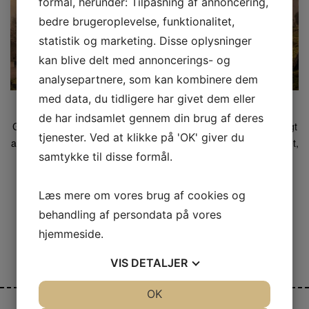
formål, herunder: Tilpasning af annoncering,
bedre brugeroplevelse, funktionalitet,
statistik og marketing. Disse oplysninger
kan blive delt med annoncerings- og
analysepartnere, som kan kombinere dem
med data, du tidligere har givet dem eller
de har indsamlet gennem din brug af deres
Gravsten er en smuk måde at mindes sine kære på. Det er vigtigt
tjenester. Ved at klikke på 'OK' giver du
at finde gravsten i Aarhus, der passer til dine behov og dit budget,
samtykke til disse formål.
så du kan være sikker på, at gravstenen vil holde i mange år
fremover. […]
Læs mere om vores brug af cookies og
behandling af persondata på vores
Læs mere
hjemmeside.
VIS
DETALJER
JA
NEJ
OK
JA
NEJ