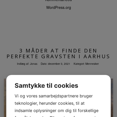
WordPress.org
3 MÅDER AT FINDE DEN
PERFEKTE GRAVSTEN I AARHUS
Indlæg af:
Jonas
Dato:
december 3, 2021
Kategori:
Mennesker
Samtykke til cookies
Vi og vores samarbejdspartnere bruger
teknologier, herunder cookies, til at
indsamle oplysninger om dig til forskellige